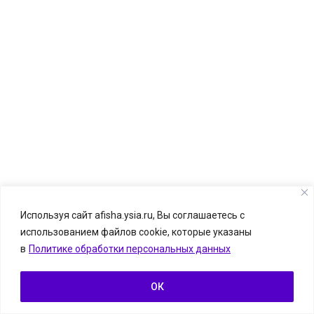
Используя сайт afisha.ysia.ru, Вы соглашаетесь с
использованием файлов cookie, которые указаны
© Афиша.ЯСИА I Все развлечения Якутска и Якутии, 2026
в
Политике обработки персональных данных
Размещение информации о событии — бесплатно.
Информацию можно отправить на
afisha.ysia@yandex.ru
ОК