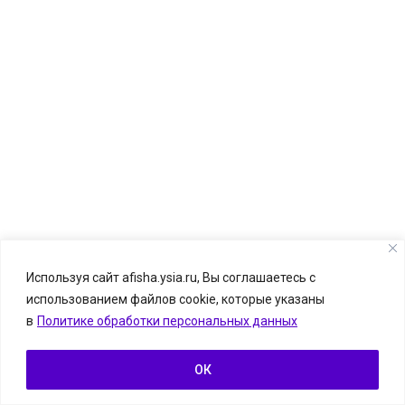
Используя сайт afisha.ysia.ru, Вы соглашаетесь с
использованием файлов cookie, которые указаны
© Афиша.ЯСИА I Все развлечения Якутска и Якутии, 2026
в
Политике обработки персональных данных
Размещение информации о событии — бесплатно.
Информацию можно отправить на
afisha.ysia@yandex.ru
ОК