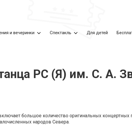
ения и вечеринки
Спектакль
Для детей
Беспла
анца РС (Я) им. С. А. 
а включает большое количество оригинальных концертных
малочисленных народов Севера.