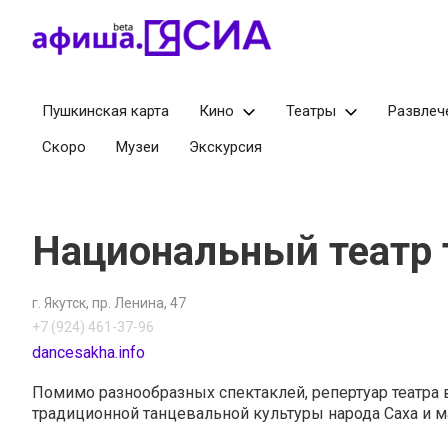
Пушкинская карта
Кино
Театры
Развлеч
Скоро
Музеи
Экскурсия
Национальный театр т
г. Якутск
пр. Ленина, 47
+7 (924) 461-37-96
dancesakha.info
Помимо разнообразных спектаклей, репертуар театр
традиционной танцевальной культуры народа Саха и 