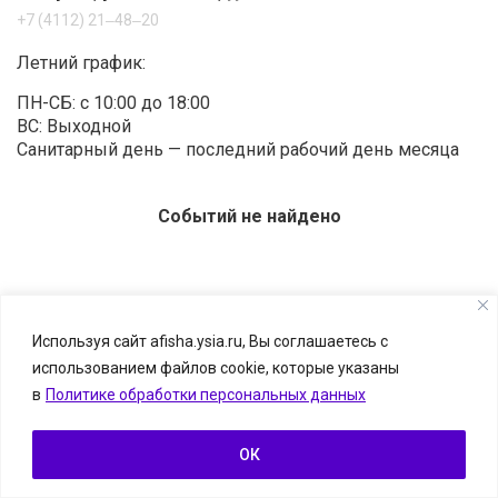
+7 (4112) 21‒48‒20
Летний график:
ПН-СБ: с 10:00 до 18:00
ВС: Выходной
Санитарный день — последний рабочий день месяца
Событий не найдено
Используя сайт afisha.ysia.ru, Вы соглашаетесь с
использованием файлов cookie, которые указаны
© Афиша.ЯСИА I Все развлечения Якутска и Якутии, 2026
в
Политике обработки персональных данных
Размещение информации о событии — бесплатно.
Информацию можно отправить на
afisha.ysia@yandex.ru
ОК