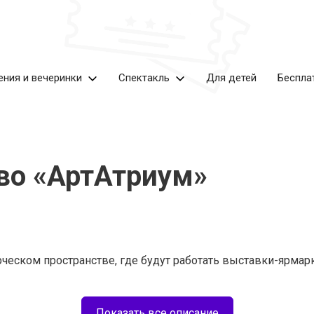
ения и вечеринки
Спектакль
Для детей
Беспла
во «АртАтриум»
рческом пространстве, где будут работать выставки-ярма
Показать все описание