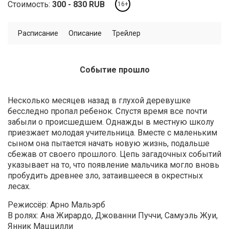
Стоимость:
300
830
RUB
16+
Расписание
Описание
Трейлер
Событие прошло
Несколько месяцев назад в глухой деревушке
бесследно пропал ребенок. Спустя время все почти
забыли о происшедшем. Однажды в местную школу
приезжает молодая учительница. Вместе с маленьким
сыном она пытается начать новую жизнь, подальше
сбежав от своего прошлого. Цепь загадочных событий
указывает на то, что появление мальчика могло вновь
пробудить древнее зло, затаившееся в окрестных
лесах.
Режиссёр: Арно Мальэрб
В ролях: Ана Жирардо, Джованни Пуччи, Самуэль Жуи,
Янник Маццилли