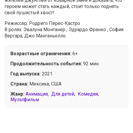
жителей джунглей от коварной змеи и доказать, что
героем может стать каждый, стоит только поднять
свой пушистый хвост!
Режиссёр: Родриго Перес-Кастро
В ролях: Эвалуна Монтанер , Эдуардо Франко , София
Вергара, Джо Манганьелло
Возрастные ограничения:
6+
Продолжительность события:
92 мин.
Год выпуска:
2021
Страна:
Мексика, США
Жанр:
Анимация
Для детей
Комедия
Мультфильм