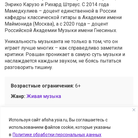
Энрико Карузо и Рихард Штраус. С 2014 года
Мамедкулиев – доцент единственной в России
кафедры классической гитары в Академии имени
Маймонида (Москва), а с 2020 года – доцент
Российской Академии Музыки имени Гнесиных.
Уникальность музыканта не только в том, что он
играет лучше многих – как справедливо заметили
критики. Ровшан проникает в самую суть музыки и
наслаждается каждым звуком, не боясь пытаться
разговорить тишину.
Возрастные ограничения:
6+
Жанр:
Живая музыка
Используя сайт afisha.ysia.ru, Вы соглашаетесь с
использованием файлов cookie, которые указаны
© Афиша.ЯСИА I Все развлечения Якутска и Якутии, 2026
в
Политике обработки персональных данных
Размещение информации о событии — бесплатно.