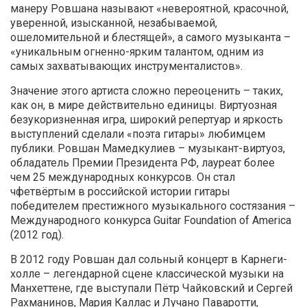
манеру Ровшана называют «невероятной, красочной,
уверенной, изысканной, незабываемой,
ошеломительной и блестящей», а самого музыканта –
«уникальным огненно-ярким талантом, одним из
самых захватывающих инструменталистов».
Значение этого артиста сложно переоценить – таких,
как он, в мире действительно единицы. Виртуозная
безукоризненная игра, широкий репертуар и яркость
выступлений сделали «поэта гитары» любимцем
публики. Ровшан Мамедкулиев – музыкант-виртуоз,
обладатель Премии Президента РФ, лауреат более
чем 25 международных конкурсов. Он стал
чфетвёртым в российской истории гитары
победителем престижного музыкального состязания –
Международного конкурса Guitar Foundation of America
(2012 год).
В 2012 году Ровшан дал сольный концерт в Карнеги-
холле – легендарной сцене классической музыки на
Манхеттене, где выступали Пётр Чайковский и Сергей
Рахманинов, Мария Каллас и Лучано Паваротти,