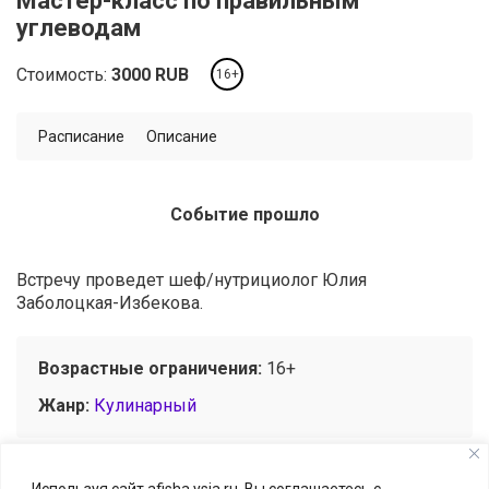
Мастер-класс по правильным
углеводам
Стоимость:
3000
RUB
16+
Расписание
Описание
Событие прошло
Встречу проведет шеф/нутрициолог Юлия
Заболоцкая-Избекова.
Возрастные ограничения:
16+
Жанр:
Кулинарный
Используя сайт afisha.ysia.ru, Вы соглашаетесь с