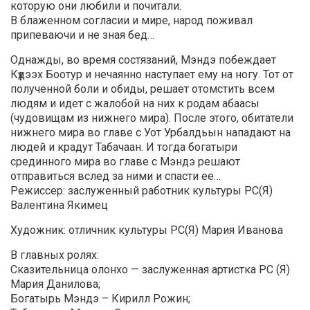
которую они любили и почитали.
В блаженном согласии и мире, народ поживал
припеваючи и не зная бед…
Однажды, во время состязаний, Мэндэ побеждает
Күүдээх Боотур и нечаянно наступает ему на ногу. Тот от
полученной боли и обиды, решает отомстить всем
людям и идет с жалобой на них к родам абаасы
(чудовищам из нижнего мира). После этого, обитатели
нижнего мира во главе с Уот Урбалдьын нападают на
людей и крадут Табачаан. И тогда богатыри
срединного мира во главе с Мэндэ решают
отправиться вслед за ними и спасти ее…
Режиссер: заслуженный работник культуры РС(Я)
Валентина Якимец
Художник: отличник культуры РС(Я) Мария Иванова
В главных ролях:
Сказительница олонхо — заслуженная артистка РС (Я)
Мария Данилова;
Богатырь Мэндэ – Кирилл Рожин;