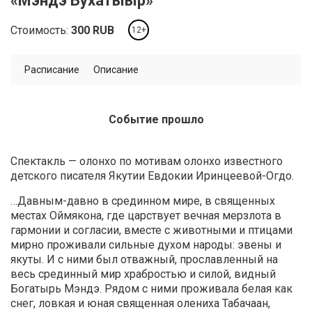
«Мэндэ Бухатыыр»
Стоимость:
300
RUB
12+
Расписание
Описание
Событие прошло
Спектакль — олонхо по мотивам олонхо известного
детского писателя Якутии Евдокии Иринцеевой-Огдо.
…Давным-давно в срединном мире, в священных
местах Оймякона, где царствует вечная мерзлота в
гармонии и согласии, вместе с животными и птицами
мирно проживали сильные духом народы: эвены и
якуты. И с ними был отважный, прославленный на
весь срединный мир храбростью и силой, видный
Богатырь Мэндэ. Рядом с ними проживала белая как
снег, ловкая и юная священная олениха Табачаан,