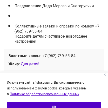
Поздравление Деда Мороза и Снегоруочки
Коллективные заявки и справки по номеру +7
(962) 739-55-84
Подарите детям счастливое новогоднее
настроение!
Билетные кассы:
+7 (962) 739-55-84
Жанр:
Для детей
Используя сайт afisha.ysia.ru, Вы соглашаетесь с
использованием файлов cookie, которые указаны
© Афиша.ЯСИА I Все развлечения Якутска и Якутии, 2026
в
Политике обработки персональных данных
Размещение информации о событии — бесплатно.
Информацию можно отправить на
afisha.ysia@yandex.ru
ОК