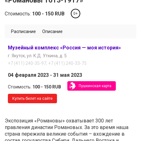
«Романовы 1613-1917»
Стоимость:
100
150
RUB
0+
Расписание
Описание
Музейный комплекс «Россия — моя история»
г. Якутск
ул. К.Д. Уткина, д. 5
+7 (411) 240-35-97, +7 (411) 240-33-75
04 февраля 2023
31 мая 2023
Пушкинская карта
Стоимость:
100
150
RUB
Купить билет на сайте
Экспозиция «Романовы» охватывает 300 лет
правления династии Романовых. За это время наша
страна пережила великие события – вхождение в
состав государства Сибири, Дальнего Востока и