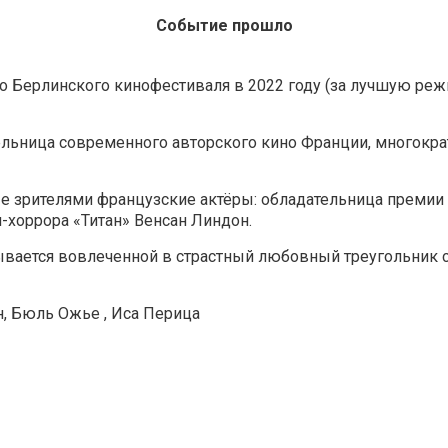
Событие прошло
 Берлинского кинофестиваля в 2022 году (за лучшую реж
тельница современного авторского кино Франции, многок
е зрителями французские актёры: обладательница премии
-хоррора «Титан» Венсан Линдон.
зывается вовлеченной в страстный любовный треугольник 
н, Бюль Ожье , Иса Перица