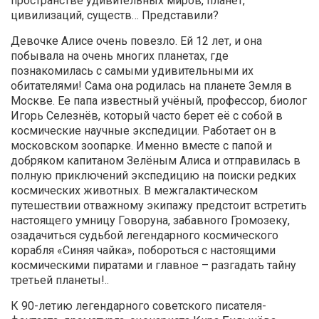
пространстве удивительных миров, планет,
цивилизаций, существ… Представили?
Девочке Алисе очень повезло. Ей 12 лет, и она
побывала на очень многих планетах, где
познакомилась с самыми удивительными их
обитателями! Сама она родилась на планете Земля в
Москве. Ее папа известный учёный, профессор, биолог
Игорь Селезнёв, который часто берет её с собой в
космические научные экспедиции. Работает он в
московском зоопарке. Именно вместе с папой и
добряком капитаном Зелёным Алиса и отправилась в
полную приключений экспедицию на поиски редких
космических животных. В межгалактическом
путешествии отважному экипажу предстоит встретить
настоящего умницу Говоруна, забавного Громозеку,
озадачиться судьбой легендарного космического
корабля «Синяя чайка», побороться с настоящими
космическими пиратами и главное – разгадать тайну
третьей планеты!..
К 90-летию легендарного советского писателя-