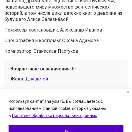
фантаста, драматурга, сценариста Кира Булычёва,
подарившего миру множество фантастических
историй, в том числе цикл детских книг о девочке из
будущего Алисе Селезнёвой.
Режиссёр-постановщик: Александр Иванов
Сценография и костюмы: Оксана Адамова
Композитор: Станислав Пастухов
Возрастные ограничения:
6+
Жанр:
Для детей
Используя сайт afisha.ysia.ru, Вы соглашаетесь с
использованием файлов cookie, которые указаны
© Афиша.ЯСИА I Все развлечения Якутска и Якутии, 2026
в
Политике обработки персональных данных
Размещение информации о событии — бесплатно.
Информацию можно отправить на
afisha.ysia@yandex.ru
ОК