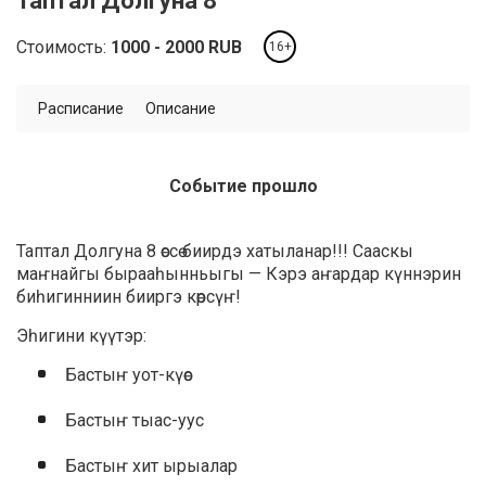
Таптал Долгуна 8
Стоимость:
1000
2000
RUB
16+
Расписание
Описание
Событие прошло
Таптал Долгуна 8 өссө биирдэ хатыланар!!! Сааскы
маҥнайгы бырааһынньыгы — Кэрэ аҥардар күннэрин
биһигинниин бииргэ көрсүҥ!
Эһигини күүтэр:
Бастыҥ уот-күөс
Бастыҥ тыас-уус
Бастыҥ хит ырыалар