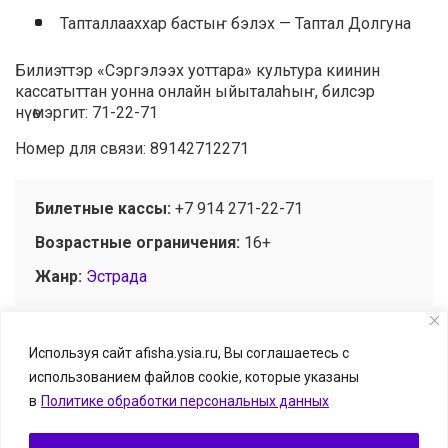
Тапталлааххар бастыҥ бэлэх — Таптал Долгуна
Билиэттэр «Сэргэлээх уоттара» культура киинин
кассатыттан уонна онлайн ыйыталаһыҥ, билсэр
нүөмэргит: 71-22-71
Номер для связи: 89142712271
Билетные кассы:
+7 914 271-22-71
Возрастные ограничения:
16+
Жанр:
Эстрада
Используя сайт afisha.ysia.ru, Вы соглашаетесь с
использованием файлов cookie, которые указаны
© Афиша.ЯСИА I Все развлечения Якутска и Якутии, 2026
в
Политике обработки персональных данных
Размещение информации о событии — бесплатно.
Информацию можно отправить на
afisha.ysia@yandex.ru