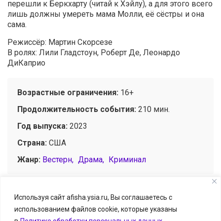
перешли к Беркхарту (читай к Хэйлу), а для этого всего
лишь должны умереть мама Молли, её сёстры и она
сама.
Режиссёр: Мартин Скорсезе
В ролях: Лили Гладстоун, Роберт Де, Леонардо
ДиКаприо
Возрастные ограничения:
16+
Продолжительность события:
210 мин.
Год выпуска:
2023
Страна:
США
Жанр:
Вестерн
Драма
Криминал
Используя сайт afisha.ysia.ru, Вы соглашаетесь с
использованием файлов cookie, которые указаны
© Афиша.ЯСИА I Все развлечения Якутска и Якутии, 2026
в
Политике обработки персональных данных