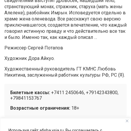
свидетелями выступят дровосек, нашедший тело,
странствующий монах, стражник, старуха (мать жены
Алелеке), разбойник Имрын. Исповедуется отдельно в
храме жена оленевода. Все расскажут свою версию
приключившегося, создается впечатление, что каждый
говорил истинную правду и что действительно все так
и было. Именно так, как каждый описал …
Режиссер Сергей Потапов
Художник Дора Айкуо.
Художественный руководитель ГТ КМНС Любовь
Никитина, заслуженный работник культуры РФ, РС (Я).
Билетные кассы:
+7411 2450646, +79142343800,
+79841153767
Возрастные ограничения:
18+
Используя сайт afisha.ysia.ru, Вы соглашаетесь с