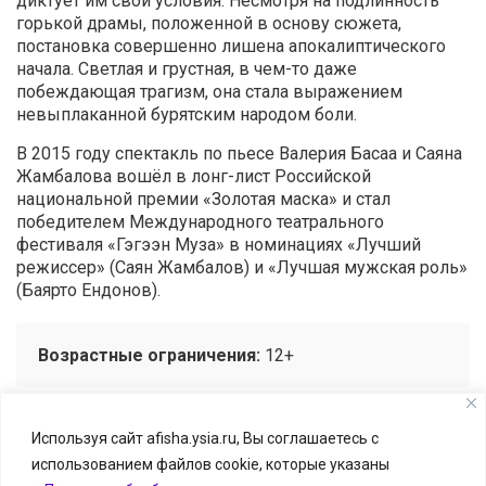
диктует им свои условия. Несмотря на подлинность
горькой драмы, положенной в основу сюжета,
постановка совершенно лишена апокалиптического
начала. Светлая и грустная, в чем-то даже
побеждающая трагизм, она стала выражением
невыплаканной бурятским народом боли.
В 2015 году спектакль по пьесе Валерия Басаа и Саяна
Жамбалова вошёл в лонг-лист Российской
национальной премии «Золотая маска» и стал
победителем Международного театрального
фестиваля «Гэгээн Муза» в номинациях «Лучший
режиссер» (Саян Жамбалов) и «Лучшая мужская роль»
(Баярто Ендонов).
Возрастные ограничения:
12+
Используя сайт afisha.ysia.ru, Вы соглашаетесь с
использованием файлов cookie, которые указаны
© Афиша.ЯСИА I Все развлечения Якутска и Якутии, 2026