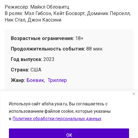
Режиссёр: Майкл Обловитц
В ролях: Мэл Гибсон, Кейт Босворт, Доминик Пёрселл,
Ник Стал, Джон Кассини
Возрастные ограничения:
18+
Продолжительность события:
88 мин.
Год выпуска:
2023
Страна:
США
Жанр:
Боевик
Триллер
Используя сайт afisha.ysia.ru, Вы соглашаетесь с
использованием файлов cookie, которые указаны
© Афиша.ЯСИА I Все развлечения Якутска и Якутии, 2026
в
Политике обработки персональных данных
Размещение информации о событии — бесплатно.
Информацию можно отправить на
afisha.ysia@yandex.ru
ОК